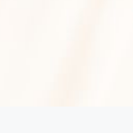
اَلسَلاَمُ عَلَيْكُمْ وَرَحْمَةُ اللهِ وَبَرَكاَتُه
بِسْمِ اللهِ الرَّحمنِ الرَّحِيْمِ
Tanpa mengurangi rasa hormat, kami mengundang Bapak/Ibu/Saudara/i
untuk menghadiri acara pernikahan kami