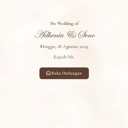
Adhenia
& Seno
The Wedding of
Adhenia & Seno
Minggu, 18 Agustus 2024
Minggu, 18 Agustus 2024
Kepada Yth.
00
00
00
00
DAYS
HOURS
MINUTES
SECONDS
Buka Undangan
SAVE THE DATE