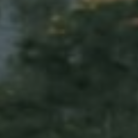
00
00
00
00
Days
Hours
Minutes
Seconds
Tanpa mengurangi rasa hormat, kami mengundang
Bapak/Ibu/Saudara/i untuk menghadiri acara pernikahan kami.
SAVE