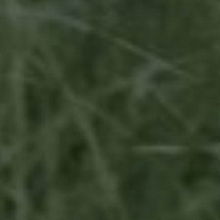
15. 09. 24
SAVE THE DATE
THE
PROMISES
"Segala sesuatu Kami ciptakan berpasang-pasangan agar
kamu mengingat (kebesaran Allah)."
(QS. Az-zariyat : 49)
BRIDE