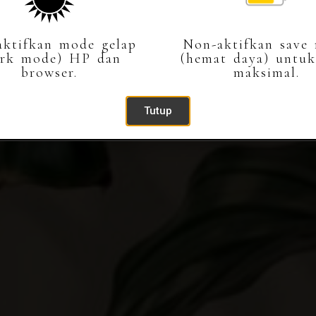
ktifkan mode gelap
Non-aktifkan save
Kepada Yth.
ark mode) HP dan
(hemat daya) untuk
browser.
maksimal.
Buka Undangan
Tutup