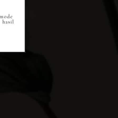
 mode
 hasil