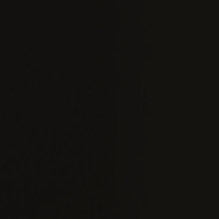
The Wedding of
Andi &