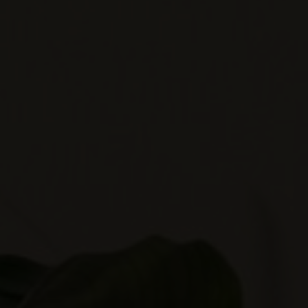
tidak boleh diceraikan manusia." - Matius 19 : 6
adikan penolong baginya, yang sepadan