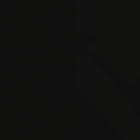
Stefani
Sabtu, 06 Agustus 2022
"Demikianlah mereka bukan lagi dua, melainkan sa
Tuhan Allah berfirman: ”Tidak baik, 