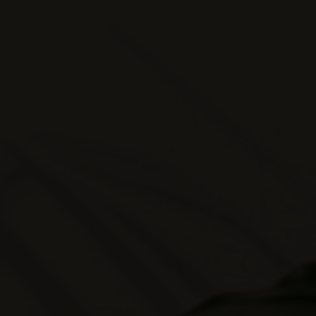
tu. Karena itu, apa yang telah dipersatukan Allah, 
kalau manusia itu seorang diri saja. Aku akan menj
dengan dia.”