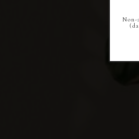
Non-a
(d