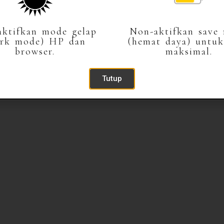
faster as you take my hand, my love grows stronger as yo
ktifkan mode gelap
Non-aktifkan save
Kepada Yth.
ark mode) HP dan
(hemat daya) untuk
— A.C. Van Cherub
browser.
maksimal.
Buka Undangan
Tutup
Event Detail
VOWS
WEDDIN