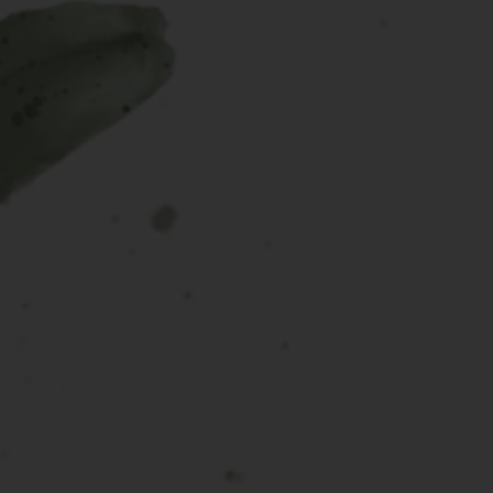
The Wedding of
Aulia
& Gean
Sabtu, 23 April 2023
00