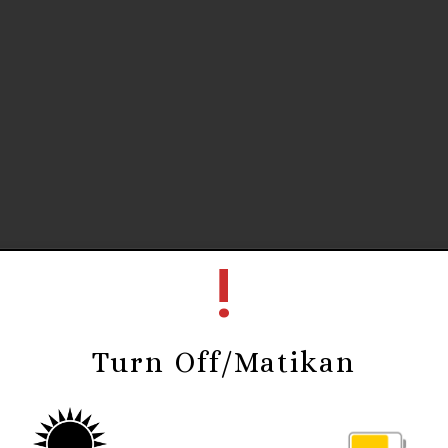
&
!
The Wedding of
Aulia & Gean
Turn Off/Matikan
Minggu, 31 Desember 2023