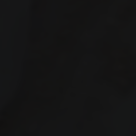
Linda & Imam
22
00
00
00
00
Days
Hours
Minutes
Seconds
11
"Dan segala sesuatu Kami ciptakan berpasang-
pasangan supaya kamu mengingat kebesaran Allah."
22
(Q.S. Adz-Dzariyat: 49)