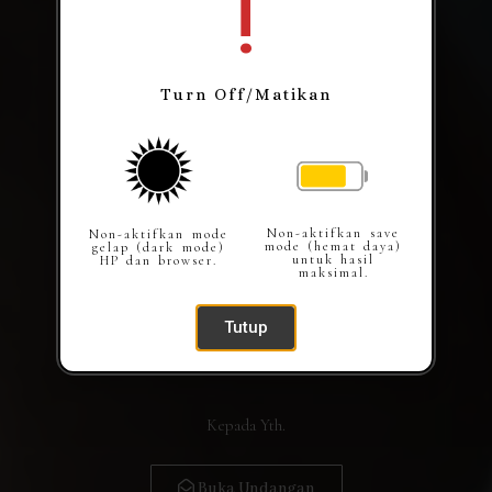
!
Turn Off/Matikan
Non-aktifkan save
Non-aktifkan mode
mode (hemat daya)
gelap (dark mode)
untuk hasil
HP dan browser.
maksimal.
Tutup
Kepada Yth.
Buka Undangan